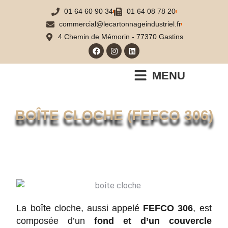
01 64 60 90 34
01 64 08 78 20
commercial@lecartonnageindustriel.fr
4 Chemin de Mémorin - 77370 Gastins
MENU
BOÎTE CLOCHE (FEFCO 306)
Accueil
Nos réalisations
Boîte cloche (FEFCO 306)
Vous êtes ici :
La boîte cloche, aussi appelé
FEFCO 306
, est
composée d’un
fond et d’un couvercle